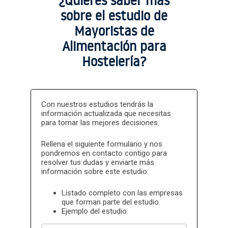
¿Quieres saber más
basic
sobre el estudio de
Mayoristas de
Alimentación para
Sectores Portugal
Hostelería?
Sectores
Portugal basic
Con nuestros estudios tendrás la
información actualizada que necesitas
para tomar las mejores decisiones.
Rellena el siguiente formulario y nos
pondremos en contacto contigo para
resolver tus dudas y enviarte más
información sobre este estudio:
Listado completo con las empresas
que forman parte del estudio.
Ejemplo del estudio.
Nombre