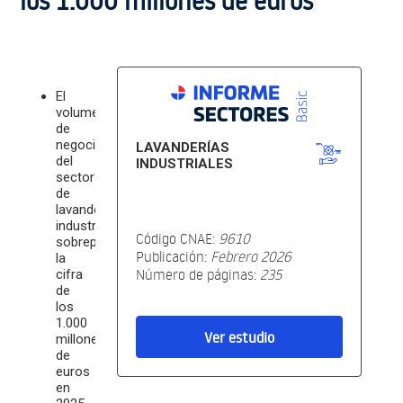
los 1.000 millones de euros
El
volumen
de
negocio
LAVANDERÍAS
del
INDUSTRIALES
sector
de
lavanderías
industriales
Código CNAE:
9610
sobrepasó
Publicación:
Febrero 2026
la
Número de páginas:
235
cifra
de
los
1.000
Ver estudio
millones
de
euros
en