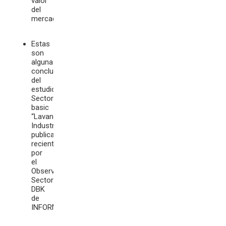
valor
del
mercado.
Estas
son
algunas
conclusiones
del
estudio
Sectores
basic
“Lavanderías
Industriales”
publicado
recientemente
por
el
Observatorio
Sectorial
DBK
de
INFORMA.