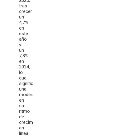
2025,
tras
crecer
un
4,7%
en
este
año
y
un
7,8%
en
2024,
lo
que
significó
una
moderación
en
su
ritmo
de
crecimiento,
en
línea