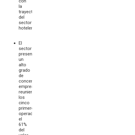
con
la
trayectoria
del
sector
hotelero.
El
sector
presenta
un
alto
grado
de
concentración
empresarial,
reuniendo
los
cinco
primeros
operadores
el
61%
del