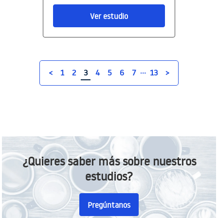
Ver estudio
…
<
1
2
3
4
5
6
7
13
>
¿Quieres saber más sobre nuestros
estudios?
Pregúntanos