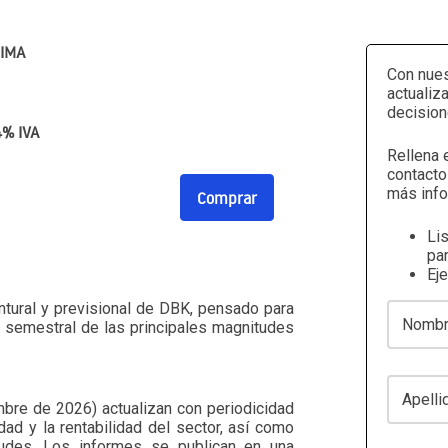
TIMA
Con nues
actualiz
decision
4% IVA
Rellena 
contacto
más info
Comprar
Li
par
Ej
ntural y previsional de DBK, pensado para
Nombre
n semestral de las principales magnitudes
Apellidos
bre de 2026) actualizan con periodicidad
dad y la rentabilidad del sector, así como
tudes. Los informes se publican en una