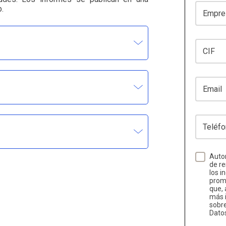
Empresa
.
CIF
Email
Teléfono
Autor
de re
los i
promo
que, 
más i
sobr
Dato