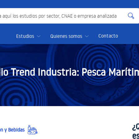
quí los estudios por sector, CNAE o empresa analizada
Contacto
Estudios
Quienes somos
io Trend Industria:
Pesca Maríti
¿
n y Bebidas
e