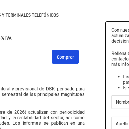
 Y TERMINALES TELEFÓNICOS
Con nues
actualiz
4% IVA
decision
Rellena 
Comprar
contacto
más info
Li
par
Ej
ntural y previsional de DBK, pensado para
n semestral de las principales magnitudes
Nombre
bre de 2026) actualizan con periodicidad
dad y la rentabilidad del sector, así como
Apellidos
tudes. Los informes se publican en una
.