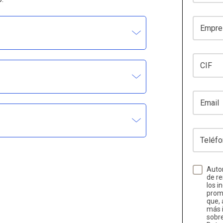
Empresa
CIF
Email
Teléfono
Autor
de re
los i
promo
que, 
más i
sobr