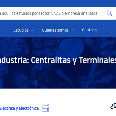
quí los estudios por sector, CNAE o empresa analizada
Contacto
Estudios
Quienes somos
ndustria:
Centralitas y Terminale
¿
léctrica y Electrónica