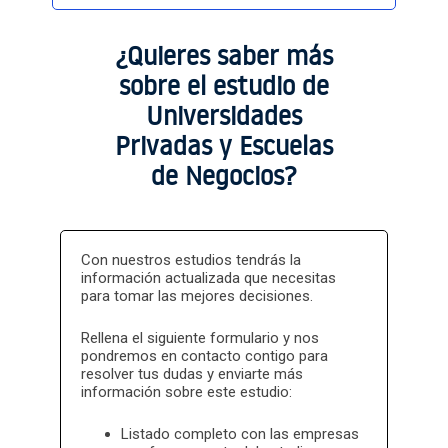
Sectores Portugal
Sectores Portugal
¿Quieres saber más
basic
sobre el estudio de
Universidades
Privadas y Escuelas
Sectores Portugal
de Negocios?
Sectores
Portugal basic
Con nuestros estudios tendrás la
información actualizada que necesitas
para tomar las mejores decisiones.
Rellena el siguiente formulario y nos
pondremos en contacto contigo para
resolver tus dudas y enviarte más
información sobre este estudio:
Listado completo con las empresas