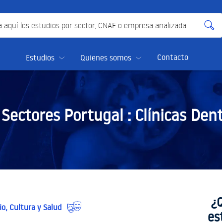
quí los estudios por sector, CNAE o empresa analizada
Contacto
Estudios
Quienes somos
 Sectores Portugal :
Clínicas Den
¿
io, Cultura y Salud
es