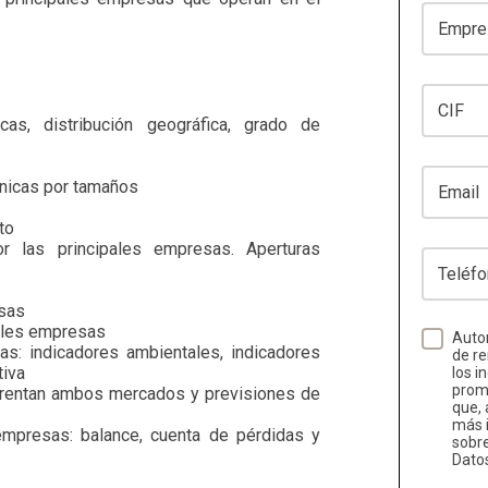
Empresa
CIF
cas, distribución geográfica, grado de
Email
ínicas por tamaños
ito
or las principales empresas. Aperturas
Teléfono
esas
pales empresas
Autor
as: indicadores ambientales, indicadores
de re
tiva
los i
promo
frentan ambos mercados y previsiones de
que, 
más i
 empresas: balance, cuenta de pérdidas y
sobr
Dato