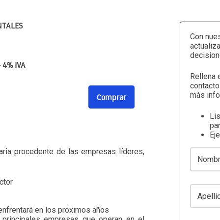
NTALES
Con nues
actualiz
decision
+ 4% IVA
Rellena 
contacto
más info
Comprar
Li
par
Ej
maria procedente de las empresas líderes,
Nombre
ctor
Apellidos
enfrentará en los próximos años
9 principales empresas que operan en el