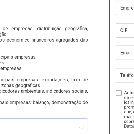
Empresa
CIF
 de empresas, distribuição geográfica,
ação
ios económico-financeiros agregados das
Email
ncipais empresas
as
s empresas
Teléfono
s
incipais empresas: exportações, taxa de
r zonas geográficas
icadores ambientais, indicadores sociais,
Autor
de re
cipais empresas: balanço, demonstração de
los i
promo
que, 
más i
sobr
Dato