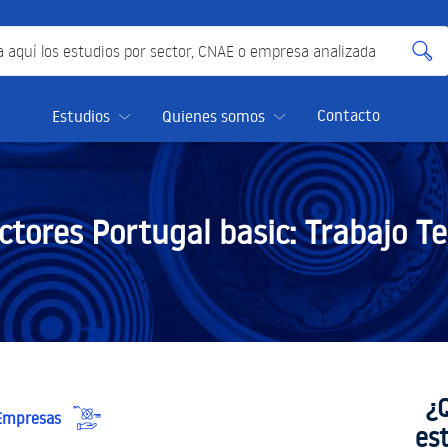
quí los estudios por sector, CNAE o empresa analizada
Contacto
Estudios
Quienes somos
ctores Portugal basic:
Trabajo T
¿
 Empresas
es