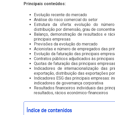
Principais conteúdos:
Evolução recente do mercado
Análise do risco comercial do setor
Estrutura da oferta: evolução do número
distribuição por dimensão, grau de concentr
Balanço, demonstração de resultados e rác
principais empresas
Previsões da evolução do mercado
Acionistas e número de empregados das pri
Evolução da faturação das principais empres
Contratos públicos adjudicados às principai
Quotas de faturação das principais empresa
Indicadores de internacionalização das pr
exportação, distribuição das exportações po
Indicadores ESG das principais empresas: ind
indicadores de governança corporativa
Resultados financeiros individuais das prin
resultados, rácios económico-financeiros
Índice de contenidos