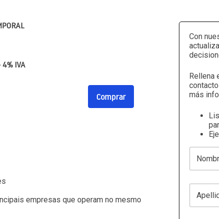
MPORAL
Con nues
actualiz
decision
+ 4% IVA
Rellena 
contacto
más info
Comprar
Li
par
Ej
Nombre
es
Apellidos
rincipais empresas que operam no mesmo