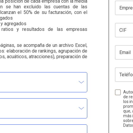
 la posición de cada empresa con la media
Empresa
ón se han excluido las cuentas de las
lcanzan el 50% de su facturación, con el
egados
s y agregados
CIF
s ratios y resultados de las empresas
páginas, se acompaña de un archivo Excel,
Email
tos: elaboración de rankings, agrupación de
, acuáticos, atracciones), preparación de
Teléfono
Autor
de re
los i
promo
que, 
más i
sobr
Dato