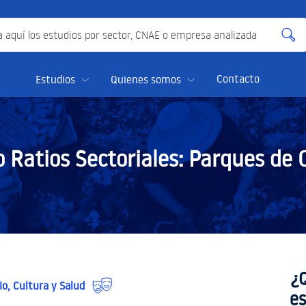
quí los estudios por sector, CNAE o empresa analizada
Contacto
Estudios
Quienes somos
o Ratios Sectoriales:
Parques de 
¿
io, Cultura y Salud
es