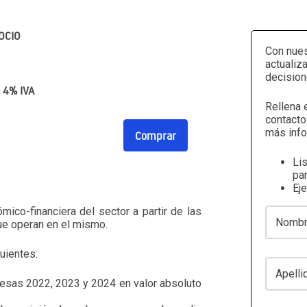
OCIO
Con nues
actualiz
decision
+ 4% IVA
Rellena 
contacto
más info
Comprar
Li
par
Ej
ómico-financiera del sector a partir de las
Nombre
ue operan en el mismo.
uientes:
Apellidos
resas 2022, 2023 y 2024 en valor absoluto