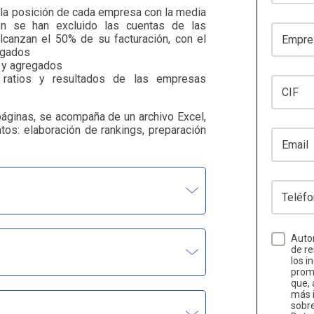
 la posición de cada empresa con la media
ón se han excluido las cuentas de las
Empresa
lcanzan el 50% de su facturación, con el
egados
s y agregados
s ratios y resultados de las empresas
CIF
páginas, se acompaña de un archivo Excel,
datos: elaboración de rankings, preparación
Email
Teléfono
Autor
de re
los i
promo
que, 
más i
sobr