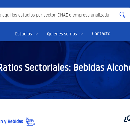
quí los estudios por sector, CNAE o empresa analizada
Contacto
Estudios
Quienes somos
Ratios Sectoriales:
Bebidas Alcohó
¿
n y Bebidas