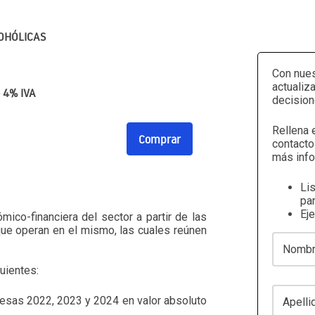
OHÓLICAS
Con nues
actualiz
+ 4% IVA
decision
Rellena 
Comprar
contacto
más info
Li
par
Ej
ómico-financiera del sector a partir de las
ue operan en el mismo, las cuales reúnen
Nombre
uientes:
Apellidos
resas 2022, 2023 y 2024 en valor absoluto