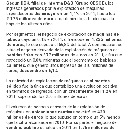
Según DBK, filial de Informa D&B (Grupo CESCE)
, los
ingresos generados por la explotación de máquinas
expendedoras
disminuyeron un 1,1%
en 2011, hasta los
2.175 millones de euros
, manteniendo la tendencia a la
baja de los últimos años.
Por segmentos, el negocio de explotación de
máquinas de
tabaco
cayó un 0,4% en 2011, cifrándose en
1.235 millones
de euros
, lo que supuso el 56,8% del total. A continuación se
sitúa el negocio derivado de la explotación de máquinas de
bebidas frías
, con
377 millones
de euros en 2011, cifra que
retrocedió un 0,8%, mientras que el segmento de
bebidas
calientes
, que generó unos ingresos de 310 millones de
euros,
descendió un 6,1%
.
La actividad de explotación de máquinas de
alimentos
sólidos
fue la única que contabilizó una evolución positiva
en términos de ingresos, con un
crecimiento del 1,2%
en
2011, superando los 250 millones de euros.
El volumen de negocio derivado de la explotación de
máquinas en
ubicaciones cautivas
se cifró en
420
millones de euros
, lo que supuso en torno a un
5% menos
que la cifra alcanzada en 2010. Por su parte, el negocio de
vending público
se situó en 2011 en
1.755 millones de