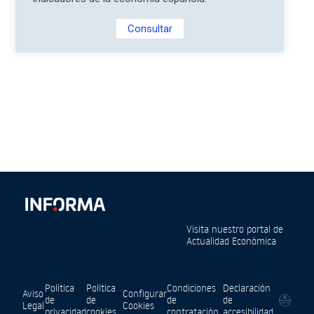
Consultar
Visita nuestro portal de
Actualidad Económica
Política
Política
Condiciones
Declaración
Aviso
Configurar
de
de
de
de
Legal
Cookies
privacidad
cookies
contratación
accesibilidad