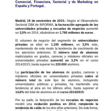
Comercial, Financiera, Sectorial y de Marketing en
España y Portugal.
Madrid, 19 de noviembre de 2015.-
Según el Observatorio
Sectorial DBK de INFORMA,
la facturación agregada de las
universidades privadas y escuelas de negocios
aumentó
un
3,5%
en 2014, situándose en
1.780 mi
llones de euros
.
El volumen de negocio del segmento de
universidades
privadas
se situó en
1.195 millones
, un
3,5%
más,
manteniendo de este modo la tendencia de crecimiento de
los ejercicios anteriores. El
número total de alumnos
matriculados en grados, carreras y másteres oficiales en
universidades privadas
aumentó un 3,3%
en el curso
2014/2015, hasta superar los
220.000
alumnos.
La
participación de los alumnos
de grados, carreras y
másteres oficiales en universidades privadas
sobre el
número total
de este tipo de alumnos, incluyendo
universidades públicas y privadas, ha mantenido una
tendencia al alza en los últimos años, hasta suponer el
14,6%
del total de alumnos en el
curso 2014/2015
.
Por su parte, la facturación de las
escuelas de negocios
mostró una
evolución positiva en 2014
,
rompiendo la
tendencia de caída
de los dos años anteriores. De esta forma,