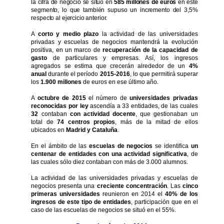
la cifra de negocio se situó en
585 millones de euros
en este
segmento, lo que también supuso un incremento del 3,5%
respecto al ejercicio anterior.
A
corto y medio plazo
la actividad de las universidades
privadas y escuelas de negocios mantendrá la evolución
positiva, en un marco de
recuperación de la capacidad de
gasto
de particulares y empresas.
Así, los ingresos
agregados se estima que crecerán alrededor de un
4%
anual
durante el período
2015-2016
, lo que permitirá superar
los
1.900 millones
de euros en ese último año.
A
octubre de 2015
el número de
universidades privadas
reconocidas por ley
ascendía a 33 entidades, de las cuales
32
contaban
con actividad docente
, que gestionaban un
total de
74 centros propios
, más de la mitad de ellos
ubicados en
Madrid y Cataluña
.
En el ámbito de las
escuelas de negocios
se identifica
un
centenar de entidades con una actividad significativa
, de
las cuales sólo diez contaban con más de 3.000 alumnos.
La actividad de las universidades privadas y escuelas de
negocios presenta una
creciente concentración
. Las
cinco
primeras universidades
reunieron en 2014 el
40% de los
ingresos de este tipo de entidades
, participación que en el
caso de las escuelas de negocios se situó en el 55%.