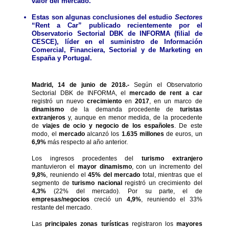
valor del mercado.
Estas son algunas conclusiones del estudio
Sectores
“Rent a Car” publicado recientemente por el
Observatorio Sectorial DBK de INFORMA (filial de
CESCE), líder en el suministro de Información
Comercial, Financiera, Sectorial y de Marketing en
España y Portugal.
Madrid, 14 de junio de 2018.-
Según el Observatorio
Sectorial DBK de INFORMA, el
mercado de rent
a car
registró un nuevo
crecimiento
en
2017
, en un marco de
dinamismo
de la demanda procedente de
turistas
extranjeros
y, aunque en menor medida, de la procedente
de
viajes de ocio y negocio de los españoles
. De este
modo, el
mercado
alcanzó los
1.635 millones
de euros, un
6,9%
más respecto al año anterior.
Los ingresos procedentes del
turismo extranjero
mantuvieron el
mayor dinamismo
, con un incremento del
9,8%
, reuniendo el
45% del mercado
total, mientras que el
segmento de
turismo nacional
registró un crecimiento del
4,3%
(22% del mercado). Por su parte, el de
empresas/negocios
creció un
4,9%
, reuniendo el 33%
restante del mercado.
Las
principales zonas turísticas
registraron los
mayores