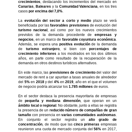
crecimientos
, destacando los incrementos del mercado en
Canarias
,
Baleares
y la
Comunidad Valenciana
, en los tres
casos
por encima del 7,0%
.
La
evolución del sector a corto y medio
plazo se verá
beneficiada por las
favorables previsiones
de evolución del
turismo nacional
, así como por los nuevos crecimientos
previstos de la demanda procedente de
empresas y
negocios
, en un marco de
favorable coyuntura económica
.
Además, se espera una
positiva evolución
de la demanda
de
turismo extranjero
, si bien con
porcentajes de
crecimiento inferiores
a los mostrados en los dos últimos
años, en parte como resultado de la recuperación de la
demanda en otros destinos turísticos alternativos.
En este marco, las
previsiones de crecimiento
del valor del
mercado de rent a car apuntan a tasas anuales de alrededor
del
5%
en
2018
y del
4%
en
2019
, año en el que el volumen
de negocio podría alcanzar los
1.785 millones
de euros.
En el sector destaca la presencia mayoritaria de empresas
de
pequeña y mediana dimensión
, que operan en un
ámbito local o regional
. No obstante, junto a ellas se registra
la presencia de un
reducido número de compañías de gran
tamaño
con presencia en
varias comunidades autónomas
.
En conjunto el sector registra un
alto grado de
concentración
, de modo que las
cinco primeras
empresas
reunieron una cuota de mercado conjunta del
56%
en 2017,