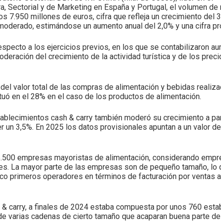
ra, Sectorial y de Marketing en España y Portugal, el volumen d
os 7.950 millones de euros, cifra que refleja un crecimiento del 
oderado, estimándose un aumento anual del 2,0% y una cifra pro
respecto a los ejercicios previos, en los que se contabilizaron a
eración del crecimiento de la actividad turística y de los preci
el valor total de las compras de alimentación y bebidas realiza
tuó en el 28% en el caso de los productos de alimentación.
tablecimientos cash & carry también moderó su crecimiento a part
cer un 3,5%. En 2025 los datos provisionales apuntan a un valor d
.500 empresas mayoristas de alimentación, considerando empre
les. La mayor parte de las empresas son de pequeño tamaño, lo 
inco primeros operadores en términos de facturación por ventas a
h & carry, a finales de 2024 estaba compuesta por unos 760 esta
de varias cadenas de cierto tamaño que acaparan buena parte del