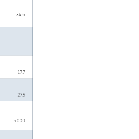
34,6
17,7
27,5
5.000