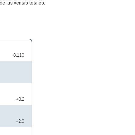
de las ventas totales.
8.110
+3,2
+2,0