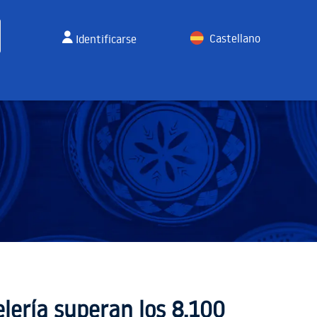
Castellano
Identificarse
English
lería superan los 8.100