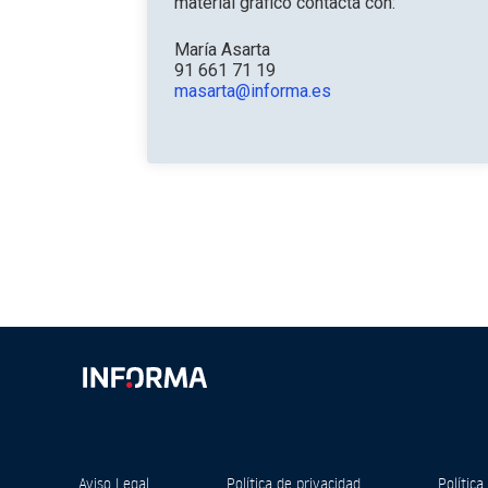
material gráfico contacta con:
María Asarta
91 661 71 19
masarta@informa.es
Aviso Legal
Política de privacidad
Política