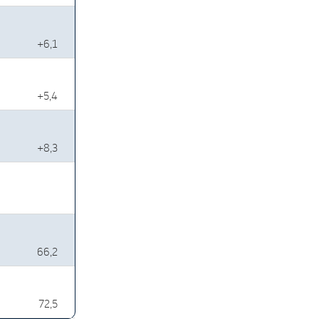
+6,1
+5,4
+8,3
66,2
72,5