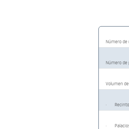
Número de re
Número de p
Volumen de n
·
Recinto
·
Palacio