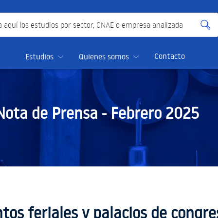
quí los estudios por sector, CNAE o empresa analizada
Contacto
Estudios
Quienes somos
Nota de Prensa -
Febrero 2025
ntos feriales y palacios de congr