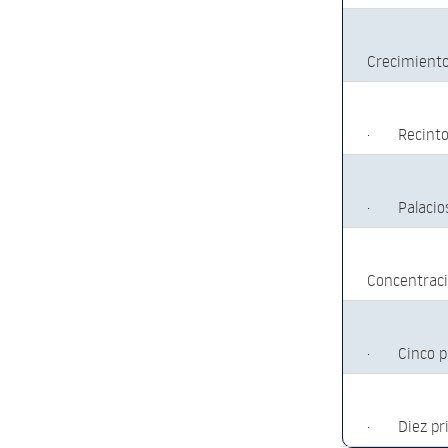
Crecimiento
·
Recinto
·
Palacio
Concentraci
·
Cinco 
·
Diez p