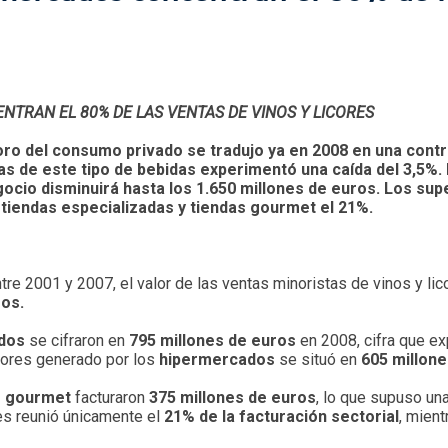
RAN EL 80% DE LAS VENTAS DE VINOS Y LICORES
oro del consumo privado se tradujo ya en 2008 en una contr
as de este tipo de bebidas experimentó una caída del 3,5%. 
egocio disminuirá hasta los 1.650 millones de euros. Los s
 tiendas especializadas y tiendas gourmet el 21%.
entre 2001 y 2007, el valor de las ventas minoristas de vinos y l
ros.
dos
se cifraron en
795 millones de euros
en 2008, cifra que ex
icores generado por los
hipermercados
se situó en
605 millon
as gourmet
facturaron
375 millones de euros
, lo que supuso una
es reunió únicamente el
21% de la facturación sectorial
, mien