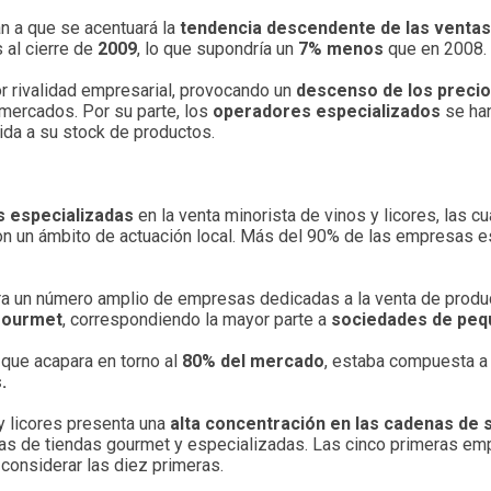
an a que se acentuará la
tendencia descendente de las ventas
 al cierre de
2009
, lo que supondría un
7% menos
que en 2008.
r rivalidad empresarial, provocando un
descenso de los preci
rmercados. Por su parte, los
operadores especializados
se han
ida a su stock de productos.
 especializadas
en la venta minorista de vinos y licores, las c
n un ámbito de actuación local. Más del 90% de las empresas es
ra un número amplio de empresas dedicadas a la venta de produc
gourmet
, correspondiendo la mayor parte a
sociedades de peq
que acapara en torno al
80% del mercado
, estaba compuesta a 
.
y licores presenta una
alta concentración en las cadenas d
nas de tiendas gourmet y especializadas. Las cinco primeras emp
considerar las diez primeras.