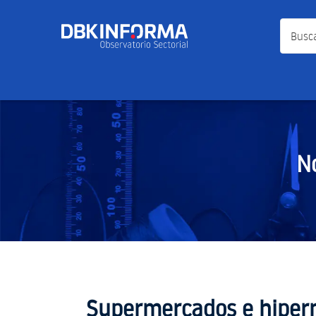
Busca a
N
Supermercados e hiperm