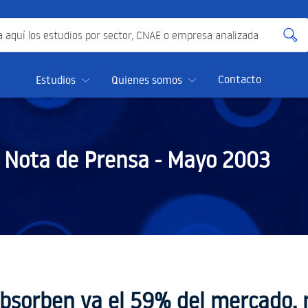
quí los estudios por sector, CNAE o empresa analizada
Contacto
Estudios
Quienes somos
Nota de Prensa -
Mayo 2003
bsorben ya el 59% del mercado, 