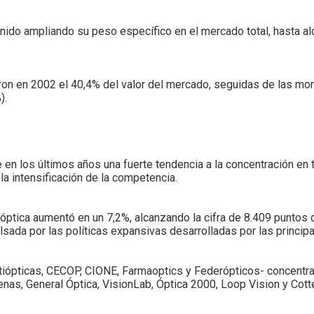
enido ampliando su peso específico en el mercado total, hasta al
ron en 2002 el 40,4% del valor del mercado, seguidas de las mont
).
e en los últimos años una fuerte tendencia a la concentración e
a intensificación de la competencia.
ptica aumentó en un 7,2%, alcanzando la cifra de 8.409 puntos 
lsada por las políticas expansivas desarrolladas por las princip
ópticas, CECOP, CIONE, Farmaoptics y Federópticos- concentraro
enas, General Óptica, VisionLab, Óptica 2000, Loop Vision y Cott