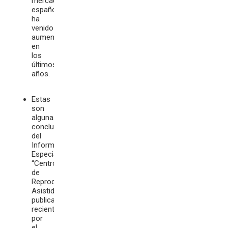
mercado
español
ha
venido
aumentando
en
los
últimos
años.
Estas
son
algunas
conclusiones
del
Informe
Especial
“Centros
de
Reproducción
Asistida”
publicado
recientemente
por
el