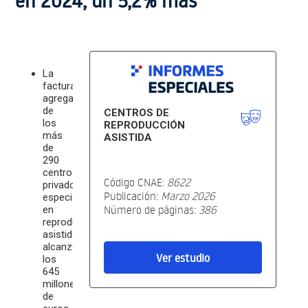
en 2024, un 5,2% más
La
facturación
agregada
de
CENTROS DE
los
REPRODUCCIÓN
más
ASISTIDA
de
290
centros
Código CNAE:
8622
privados
Publicación:
Marzo 2026
especializados
Número de páginas:
386
en
reproducción
asistida
alcanzó
Ver estudio
los
645
millones
de