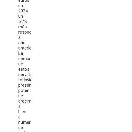
euros
en
2024,
un
5,2%
más
respecto
al
año
anterior.
La
demanda
de
estos
servicios
todavía
presenta
potencial
de
crecimiento,
si
bien
el
número
de