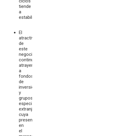
ciclos
tiende
a
estabilizarse.
El
atractivo
de
este
negocio
continúa
atrayendo
a
fondos
de
inversión
y
grupos
especializados
extranjeros,
cuya
presencia
en
el