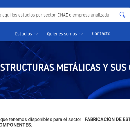
quí los estudios por sector, CNAE o empresa analizada
Contacto
Estudios
Quienes somos
ESTRUCTURAS METÁLICAS Y SU
s que tenemos disponibles para el sector
FABRICACIÓN DE E
COMPONENTES
: