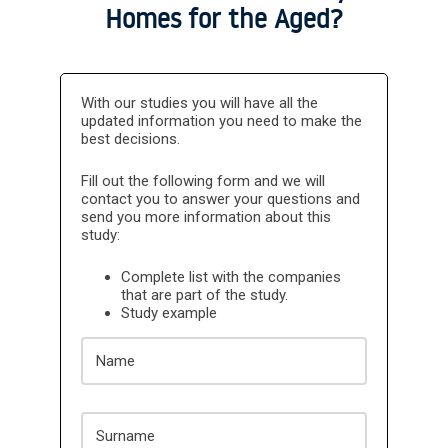
Homes for the Aged?
With our studies you will have all the
The CLIENT declares and guarantees that it will
updated information you need to make the
not use the information contained in DBK
INFORMA's reports for the training of Artificial
best decisions.
Intelligence Tools, and therefore, the use of any
data included in the reports in any Artificial
Fill out the following form and we will
Intelligence Tools is expressly prohibited. The
CLIENT expressly agrees that failure to comply
contact you to answer your questions and
with this obligation will result in a penalty, and
send you more information about this
that INFORMA may claim compensation for the
study:
damages caused by such breach.
Complete list with the companies
that are part of the study.
Study example
Name
Surname